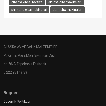
olta makinesi tavsiye
okuma olta makineleri
shimano olta makineleri
dam olta makinaları
ALASKA AV VE BALIK MALZEMELERİ
M. Kemal Paşa Mah. Sivrihisar Cad.
No:76/A Tepebaşı / Eskişehir
0 222 231 18 88
Bilgiler
Güvenlik Politikası