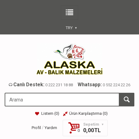
TRY
Canlı Destek:
Whatsapp:
0 222 231 18 88
0 552 224 22 26
Listem (
0
)
Ürün Karşılaştırma (
0
)
Sepetim
/
Profil
Yardım
0,00TL
0