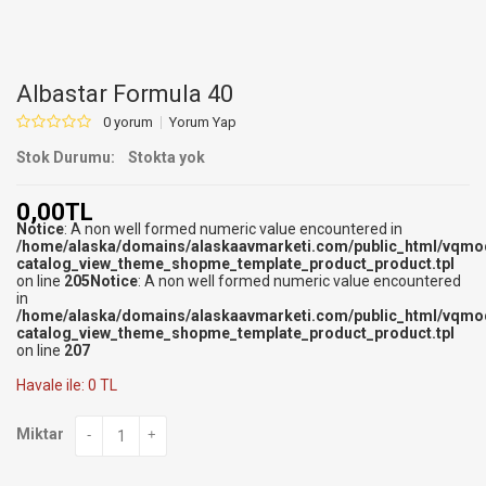
Albastar Formula 40
0 yorum
Yorum Yap
Stok Durumu:
Stokta yok
0,00TL
Notice
: A non well formed numeric value encountered in
/home/alaska/domains/alaskaavmarketi.com/public_html/vqmo
catalog_view_theme_shopme_template_product_product.tpl
on line
205
Notice
: A non well formed numeric value encountered
in
/home/alaska/domains/alaskaavmarketi.com/public_html/vqmo
catalog_view_theme_shopme_template_product_product.tpl
on line
207
Havale ile: 0 TL
Miktar
-
+