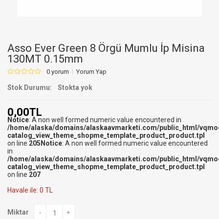
Asso Ever Green 8 Örgü Mumlu İp Misina
130MT 0.15mm
0 yorum
Yorum Yap
Stok Durumu:
Stokta yok
0,00TL
Notice
: A non well formed numeric value encountered in
/home/alaska/domains/alaskaavmarketi.com/public_html/vqmo
catalog_view_theme_shopme_template_product_product.tpl
on line
205
Notice
: A non well formed numeric value encountered
in
/home/alaska/domains/alaskaavmarketi.com/public_html/vqmo
catalog_view_theme_shopme_template_product_product.tpl
on line
207
Havale ile: 0 TL
Miktar
-
+