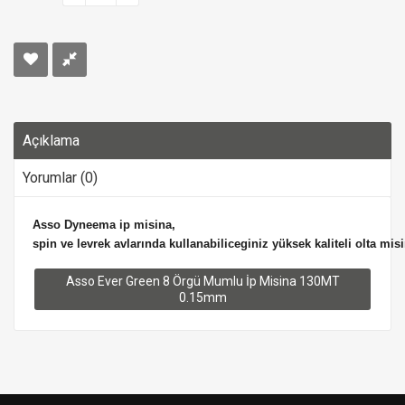
Açıklama
Yorumlar (0)
Asso Dyneema
ip
misina
,
spin
ve
levrek
avlarında
kullanabiliceginiz
yüksek
kaliteli
olta
misi
Asso Ever Green 8 Örgü Mumlu İp Misina 130MT
0.15mm