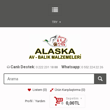
TRY
Canlı Destek:
Whatsapp:
0 222 231 18 88
0 552 224 22 26
Listem (
0
)
Ürün Karşılaştırma (
0
)
Sepetim
/
Profil
Yardım
0,00TL
0