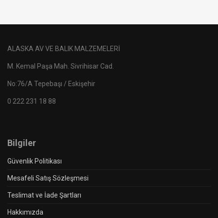
ALASKA AV VE BALIK MALZEMELERİ
M. Kemal Paşa Mah. Sivrihisar Cad.
No:76/A Tepebaşı / Eskişehir
0 222 231 18 88
Bilgiler
Güvenlik Politikası
Mesafeli Satış Sözleşmesi
Teslimat ve İade Şartları
Hakkımızda