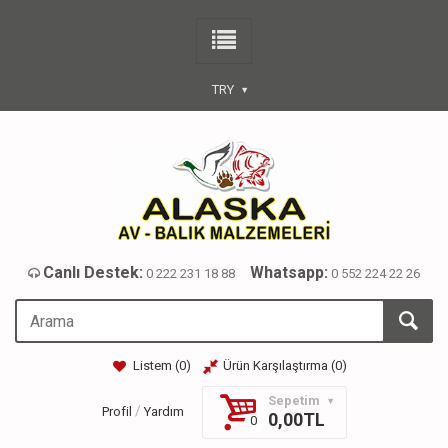
TRY
Canlı Destek:
Whatsapp:
0 222 231 18 88
0 552 224 22 26
Listem (
0
)
Ürün Karşılaştırma (
0
)
Sepetim
/
Profil
Yardım
0,00TL
0